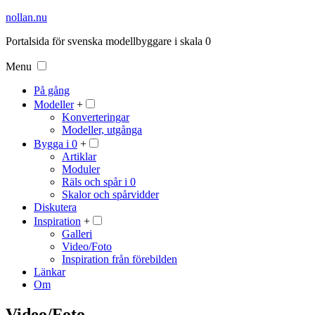
nollan.nu
Portalsida för svenska modellbyggare i skala 0
Menu
På gång
Modeller
+
Konverteringar
Modeller, utgånga
Bygga i 0
+
Artiklar
Moduler
Räls och spår i 0
Skalor och spårvidder
Diskutera
Inspiration
+
Galleri
Video/Foto
Inspiration från förebilden
Länkar
Om
Video/Foto