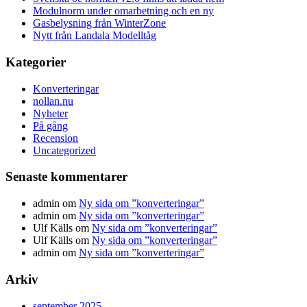
Modulnorm under omarbetning och en ny
Gasbelysning från WinterZone
Nytt från Landala Modelltåg
Kategorier
Konverteringar
nollan.nu
Nyheter
På gång
Recension
Uncategorized
Senaste kommentarer
admin
om
Ny sida om ”konverteringar”
admin
om
Ny sida om ”konverteringar”
Ulf Källs
om
Ny sida om ”konverteringar”
Ulf Källs
om
Ny sida om ”konverteringar”
admin
om
Ny sida om ”konverteringar”
Arkiv
september 2025