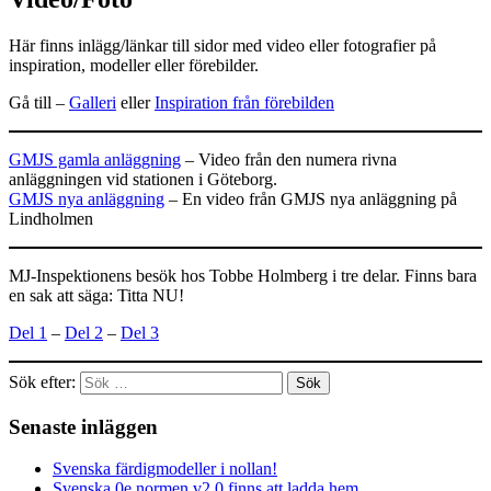
Här finns inlägg/länkar till sidor med video eller fotografier på
inspiration, modeller eller förebilder.
Gå till –
Galleri
eller
Inspiration från förebilden
GMJS gamla anläggning
– Video från den numera rivna
anläggningen vid stationen i Göteborg.
GMJS nya anläggning
– En video från GMJS nya anläggning på
Lindholmen
MJ-Inspektionens besök hos Tobbe Holmberg i tre delar. Finns bara
en sak att säga: Titta NU!
Del 1
–
Del 2
–
Del 3
Sök efter:
Senaste inläggen
Svenska färdigmodeller i nollan!
Svenska 0e normen v2.0 finns att ladda hem