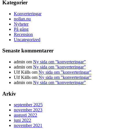
Kategorier
Konverteringar
nollan.nu
Nyheter
På gång
Recension
Uncategorized
Senaste kommentarer
admin
om
Ny sida om ”konverteringar”
admin
om
Ny sida om ”konverteringar”
Ulf Källs
om
Ny sida om ”konverteringar”
Ulf Källs
om
Ny sida om ”konverteringar”
admin
om
Ny sida om ”konverteringar”
Arkiv
september 2025
november 2023
augusti 2022
juni 2022
november 2021