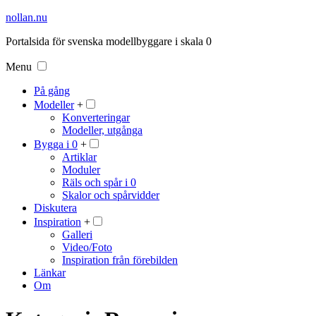
nollan.nu
Portalsida för svenska modellbyggare i skala 0
Menu
På gång
Modeller
+
Konverteringar
Modeller, utgånga
Bygga i 0
+
Artiklar
Moduler
Räls och spår i 0
Skalor och spårvidder
Diskutera
Inspiration
+
Galleri
Video/Foto
Inspiration från förebilden
Länkar
Om