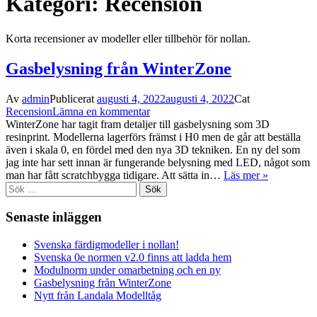
Kategori: Recension
Korta recensioner av modeller eller tillbehör för nollan.
Gasbelysning från WinterZone
Av
admin
Publicerat
augusti 4, 2022
augusti 4, 2022
Cat
Recension
Lämna en kommentar
WinterZone har tagit fram detaljer till gasbelysning som 3D
resinprint. Modellerna lagerförs främst i H0 men de går att beställa
även i skala 0, en fördel med den nya 3D tekniken. En ny del som
jag inte har sett innan är fungerande belysning med LED, något som
man har fått scratchbygga tidigare. Att sätta in…
Läs mer »
Sök
efter:
Senaste inläggen
Svenska färdigmodeller i nollan!
Svenska 0e normen v2.0 finns att ladda hem
Modulnorm under omarbetning och en ny
Gasbelysning från WinterZone
Nytt från Landala Modelltåg