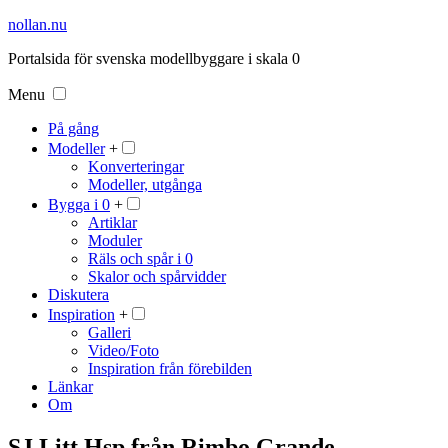
nollan.nu
Portalsida för svenska modellbyggare i skala 0
Menu
På gång
Modeller
+
Konverteringar
Modeller, utgånga
Bygga i 0
+
Artiklar
Moduler
Räls och spår i 0
Skalor och spårvidder
Diskutera
Inspiration
+
Galleri
Video/Foto
Inspiration från förebilden
Länkar
Om
SJ Litt Hsp från Rimbo Grande