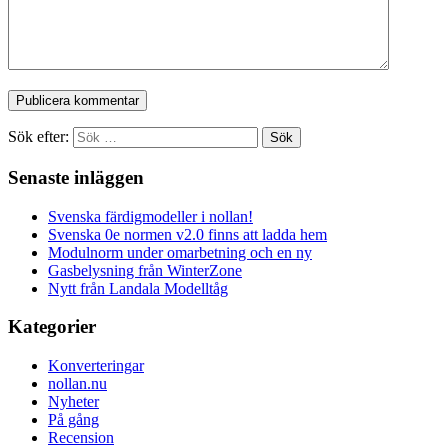
Sök efter:
Senaste inläggen
Svenska färdigmodeller i nollan!
Svenska 0e normen v2.0 finns att ladda hem
Modulnorm under omarbetning och en ny
Gasbelysning från WinterZone
Nytt från Landala Modelltåg
Kategorier
Konverteringar
nollan.nu
Nyheter
På gång
Recension