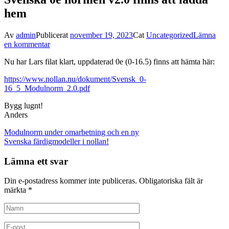
hem
Av
admin
Publicerat
november 19, 2023
Cat
Uncategorized
Lämna
en kommentar
Nu har Lars filat klart, uppdaterad 0e (0-16.5) finns att hämta här:
https://www.nollan.nu/dokument/Svensk_0-
16_5_Modulnorm_2.0.pdf
Bygg lugnt!
Anders
Inläggsnavigering
Modulnorm under omarbetning och en ny
Svenska färdigmodeller i nollan!
Lämna ett svar
Din e-postadress kommer inte publiceras.
Obligatoriska fält är
märkta
*