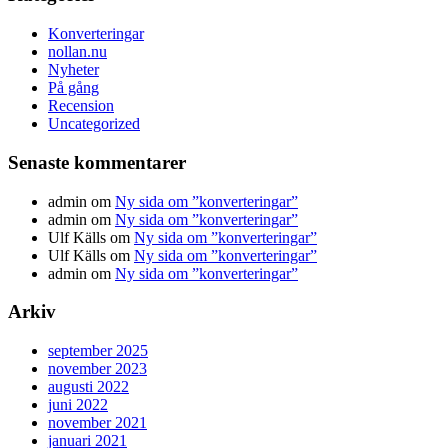
Konverteringar
nollan.nu
Nyheter
På gång
Recension
Uncategorized
Senaste kommentarer
admin
om
Ny sida om ”konverteringar”
admin
om
Ny sida om ”konverteringar”
Ulf Källs
om
Ny sida om ”konverteringar”
Ulf Källs
om
Ny sida om ”konverteringar”
admin
om
Ny sida om ”konverteringar”
Arkiv
september 2025
november 2023
augusti 2022
juni 2022
november 2021
januari 2021