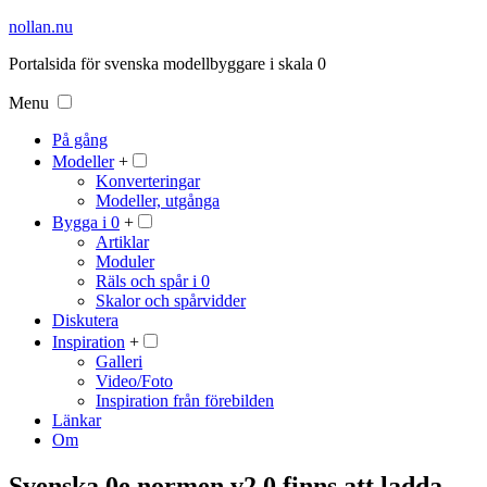
nollan.nu
Portalsida för svenska modellbyggare i skala 0
Menu
På gång
Modeller
+
Konverteringar
Modeller, utgånga
Bygga i 0
+
Artiklar
Moduler
Räls och spår i 0
Skalor och spårvidder
Diskutera
Inspiration
+
Galleri
Video/Foto
Inspiration från förebilden
Länkar
Om
Svenska 0e normen v2.0 finns att ladda